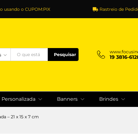
to usando o CUPOM:PIX
Rastreio de Pedid
www.focusin
Pesquisar
s
19 3816-612
a Personalizada
Banners
Brindes
da – 21 x 15 x 7 cm