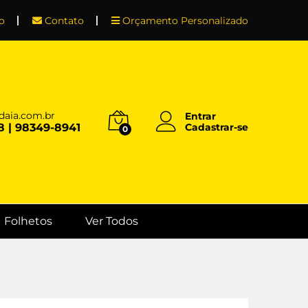
o
Contato
Orçamento Personalizado
daia.com.br
Entrar
8 | 98349-8941
Cadastrar-se
0
Folhetos
Ver Todos