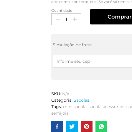
arte como: cor, texto, etc | Se você só tem o l
Quantidade
Comprar
Simulação de frete
SKU:
N/A
Categoria:
Sacolas
Tags:
mini sacola
,
sacola acessorios
,
sa
semijoia