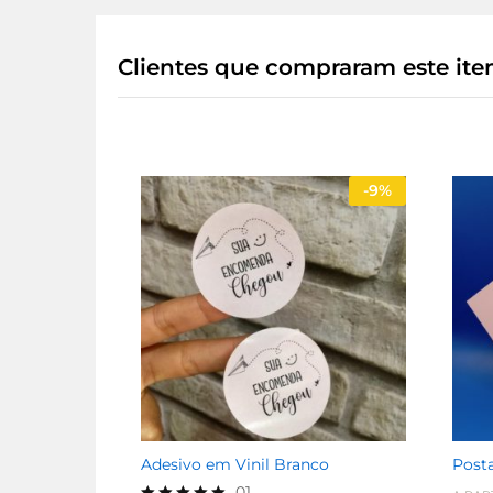
Clientes que compraram este i
-
9%
Adesivo em Vinil Branco
Posta
01