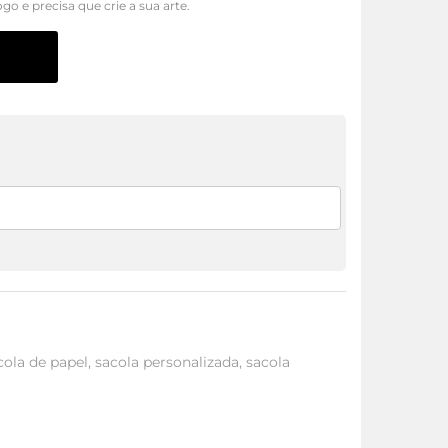
ogo e precisa que crie a sua arte.
cola de papel
,
sacola personalizada
,
sacola