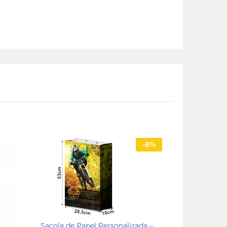
-
8%
Sacola de Papel Personalizada –