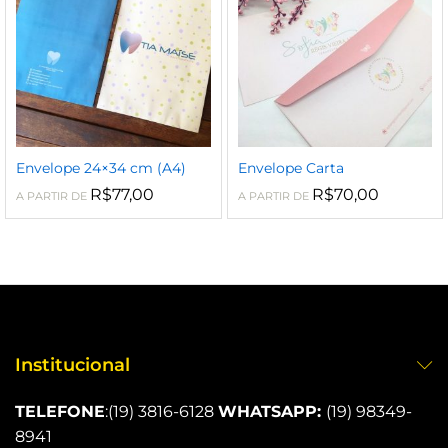
Envelope 24×34 cm (A4)
Envelope Carta
R$
77,00
R$
70,00
A PARTIR DE
A PARTIR DE
Institucional
TELEFONE
:
(19) 3816-6128
WHATSAPP:
(19) 98349-
8941