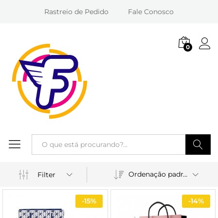
Rastreio de Pedido
Fale Conosco
0
Entra
Pesquisa
Ordenação padrão
Filter
-
15%
-
14%