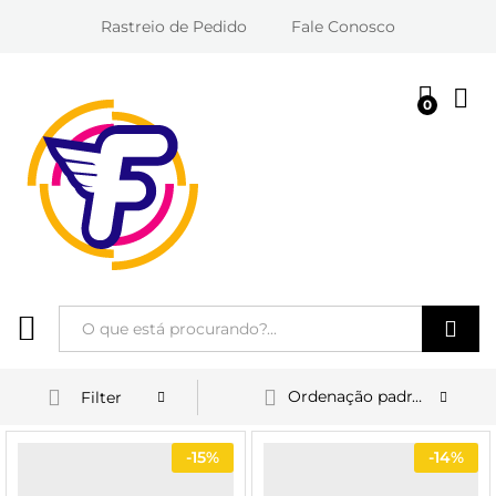
Rastreio de Pedido
Fale Conosco
0
Entra
Pesquisa
Ordenação padrão
Filter
-
15%
-
14%