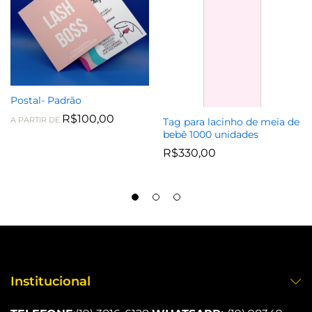
Postal- Padrão
R$
100,00
Tag para lacinho de meia de
A PARTIR DE
bebê 1000 unidades
R$
330,00
Institucional