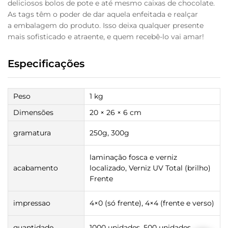
deliciosos bolos de pote e até mesmo caixas de chocolate.
As tags têm o poder de dar aquela enfeitada e realçar
a embalagem do produto. Isso deixa qualquer presente
mais sofisticado e atraente, e quem recebê-lo vai amar!
Especificações
Peso
1 kg
Dimensões
20 × 26 × 6 cm
gramatura
250g, 300g
laminação fosca e verniz
acabamento
localizado, Verniz UV Total (brilho)
Frente
impressao
4×0 (só frente), 4×4 (frente e verso)
quantidade
1000 unidades, 500 unidades