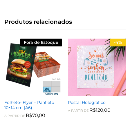
Produtos relacionados
Fora de Estoque
-
4%
Folheto- Flyer – Panfleto
Postal Holográfico
10×14 cm (A6)
R$
120,00
A PARTIR DE
R$
70,00
A PARTIR DE