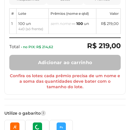
#
Lote
Prêmios (nome e qtd)
Valor
1
100 un
sem nome
—
100
un
R$ 219,00
4x0 (só frente)
R$ 219,00
Total
• no PIX: R$ 214,62
Adicionar ao carrinho
Confira os lotes: cada prêmio precisa de um nome e
a soma das quantidades deve bater com o
tamanho do lote.
Utilize o gabarito
ℹ
Ps