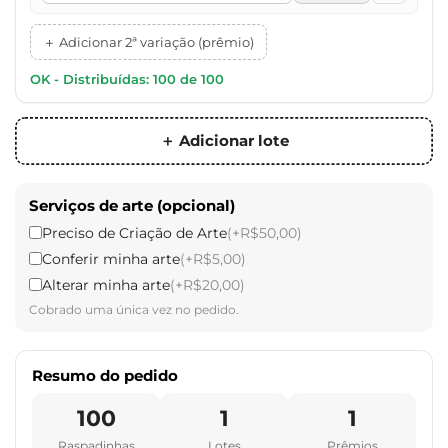
＋ Adicionar 2ª variação (prêmio)
OK - Distribuídas: 100 de 100
＋ Adicionar lote
Serviços de arte (opcional)
Preciso de Criação de Arte
(+R$50,00)
Conferir minha arte
(+R$5,00)
Alterar minha arte
(+R$20,00)
Cobrado uma única vez no pedido.
Resumo do pedido
100
1
1
Raspadinhas
Lotes
Prêmios