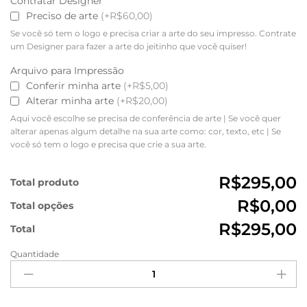
Contratar Designer
Preciso de arte
(+R$60,00)
Se você só tem o logo e precisa criar a arte do seu impresso. Contrate
um Designer para fazer a arte do jeitinho que você quiser!
Arquivo para Impressão
Conferir minha arte
(+R$5,00)
Alterar minha arte
(+R$20,00)
Aqui você escolhe se precisa de conferência de arte | Se você quer
alterar apenas algum detalhe na sua arte como: cor, texto, etc | Se
você só tem o logo e precisa que crie a sua arte.
R$295,00
Total produto
R$0,00
Total opções
R$295,00
Total
Quantidade