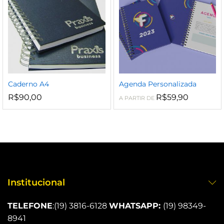
Caderno A4
Agenda Personalizada
R$
90,00
R$
59,90
A PARTIR DE
Institucional
TELEFONE
:
(19) 3816-6128
WHATSAPP:
(19) 98349-
8941